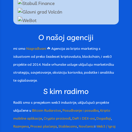
O našoj agenciji
mi smo
Nagrađivani
☘️ Agencija za kripto marketing s
iskustvom od preko šezdeset kriptovaluta, blockchain, i web3
projekte od 2014. Naše vrhunske usluge uključuju marketinšku
strategiju, savjetovanje, akviziciju korisnika, podatke i analitiku
te oglašavanje.
S kim radimo
Radili smo s presjekom web3 industrije, uključujući projekte
uključene u
Bitcoin Rudarstvo
,
Posuđivanje i posudba
,
Kripto
mobilne aplikacije
,
Crypto proizvodi
,
DeFi i DEX-ovi
,
Događaji
,
Razmjena
,
Procesi plaćanja
,
Stablecoins
,
Novčanici
i
Web3 / Igraj